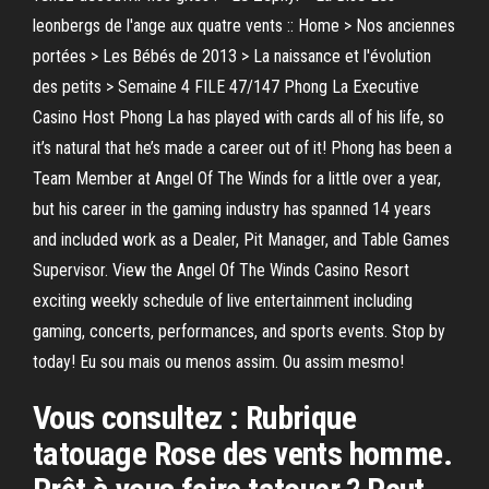
leonbergs de l'ange aux quatre vents :: Home > Nos anciennes
portées > Les Bébés de 2013 > La naissance et l'évolution
des petits > Semaine 4 FILE 47/147 Phong La Executive
Casino Host Phong La has played with cards all of his life, so
it’s natural that he’s made a career out of it! Phong has been a
Team Member at Angel Of The Winds for a little over a year,
but his career in the gaming industry has spanned 14 years
and included work as a Dealer, Pit Manager, and Table Games
Supervisor. View the Angel Of The Winds Casino Resort
exciting weekly schedule of live entertainment including
gaming, concerts, performances, and sports events. Stop by
today! Eu sou mais ou menos assim. Ou assim mesmo!
Vous consultez : Rubrique
tatouage Rose des vents homme.