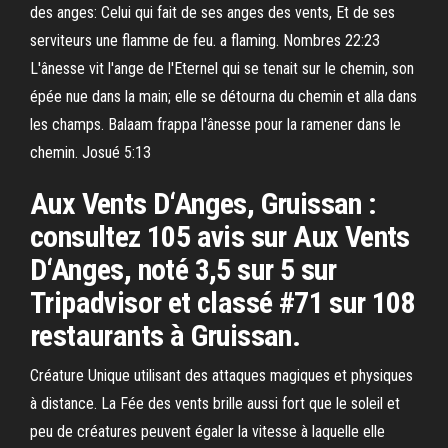
des anges: Celui qui fait de ses anges des vents, Et de ses
serviteurs une flamme de feu. a flaming. Nombres 22:23
L'ânesse vit l'ange de l'Eternel qui se tenait sur le chemin, son
épée nue dans la main; elle se détourna du chemin et alla dans
les champs. Balaam frappa l'ânesse pour la ramener dans le
chemin. Josué 5:13
Aux Vents D‘Anges, Gruissan :
consultez 105 avis sur Aux Vents
D‘Anges, noté 3,5 sur 5 sur
Tripadvisor et classé #71 sur 108
restaurants à Gruissan.
Créature Unique utilisant des attaques magiques et physiques
à distance. La Fée des vents brille aussi fort que le soleil et
peu de créatures peuvent égaler la vitesse à laquelle elle