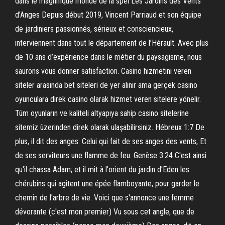
dans le magnifique monde de la spél Les Jardins des Vents
d’Anges Depuis début 2019, Vincent Parriaud et son équipe
de jardiniers passionnés, sérieux et consciencieux,
interviennent dans tout le département de l’Hérault. Avec plus
de 10 ans d’expérience dans le métier du paysagisme, nous
saurons vous donner satisfaction. Casino hizmetini veren
siteler arasında bet siteleri de yer alınır ama gerçek casino
oyunculara direk casino olarak hizmet veren sitelere yönelir.
Tüm oyunların ve kaliteli altyapıya sahip casino sitelerine
sitemiz üzerinden direk olarak ulaşabilirsiniz. Hébreux 1:7 De
plus, il dit des anges: Celui qui fait de ses anges des vents, Et
de ses serviteurs une flamme de feu. Genèse 3:24 C'est ainsi
qu'il chassa Adam; et il mit à l'orient du jardin d'Eden les
chérubins qui agitent une épée flamboyante, pour garder le
chemin de l'arbre de vie. Voici que s'annonce une femme
dévorante (c'est mon premier) Vu sous cet angle, que de