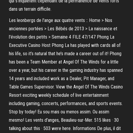
qui s'inquiètent cependant de la permanence de vents forts
dans un terrain difficile.
Les leonbergs de l'ange aux quatre vents :: Home > Nos
anciennes portées > Les Bébés de 2013 > La naissance et
l'évolution des petits > Semaine 4 FILE 47/147 Phong La
Executive Casino Host Phong La has played with cards all of
his life, so it’s natural that he’s made a career out of it! Phong
has been a Team Member at Angel Of The Winds for a little
over a year, but his career in the gaming industry has spanned
14 years and included work as a Dealer, Pit Manager, and
Table Games Supervisor. View the Angel Of The Winds Casino
Resort exciting weekly schedule of live entertainment
including gaming, concerts, performances, and sports events.
Stop by today! Eu sou mais ou menos assim. Ou assim
mesmo! Les vents d'anges, Beaulieu-sur-Mer. 515 likes · 30
talking about this · 503 were here. Informations De plus, il dit