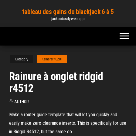
Skip
tableau des gains du blackjack 6 à 5
to
jackpotxsdy.web.app
the
content
Category
Kemerer70281
Rainure à onglet ridgid
r4512
By
AUTHOR
Make a router guide template that will let you quickly and
easily make zero clearance inserts. This is specifically for use
in Ridgid R4512, but the same co