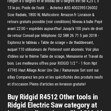
l’onglet à 0 degrés et le biseau de 0 degrés est de 4,25 L x
13 la po; Poids de l’outil : … Achetez AEG 4002395126002
Scie Radiale, 1800 W, Multicolore: Amazon.fr Livraison &
retours gratuits possible (voir conditions) Niveau à bulle Payé
avant 22:00 = expédiés aujourd'hui! Jusqu'à 100 jours de droit
de retour Conseil par téléphone: 02 588 26 71 5 juin 2018 -
Explorez le tableau « Table de sciage » de thaddeesant,
auquel 110 utilisateurs de Pinterest sont abonnés. Voir plus
d'idées sur le thème Table de sciage, Menuiserie et Travail du
bois. Les meilleures offres pour RIDGID 1/2 " - 1.9cm Npt
47745 Haut Alliage Acier Unv Die / Rainureuse Set sont sur
eBay Comparez les prix et les spécificités des produits neufs
et d'occasion Pleins d'articles en livraison gratuite!
Buy Ridgid R4512 Other tools in
Ridgid Electric Saw category at