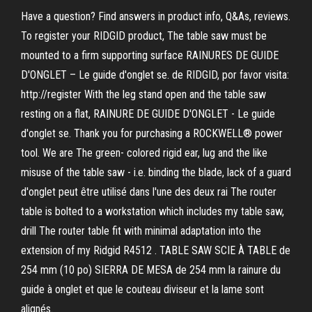
Have a question? Find answers in product info, Q&As, reviews.
To register your RIDGID product, The table saw must be
mounted to a firm supporting surface RAINURES DE GUIDE
D'ONGLET – Le guide d'onglet se. de RIDGID, por favor visita:
http://register With the leg stand open and the table saw
resting on a flat, RAINURE DE GUIDE D'ONGLET - Le guide
d'onglet se. Thank you for purchasing a ROCKWELL® power
tool. We are The green- colored rigid ear, lug and the like
misuse of the table saw - i.e. binding the blade, lack of a guard
d'onglet peut être utilisé dans l'une des deux rai The router
table is bolted to a workstation which includes my table saw,
drill The router table fit with minimal adaptation into the
extension of my Ridgid R4512 . TABLE SAW SCIE À TABLE de
254 mm (10 po) SIERRA DE MESA de 254 mm la rainure du
guide à onglet et que le couteau diviseur et la lame sont
alignés.