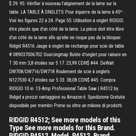
$ 29. 95. Vérifier à nouveau l’alignement de la lame sur la
table. LA TABLE À ONGLETS Pour équerre de la lame à 45º :
Voir les figures 22 à 24. Page 55: Utilisation à onglet RIDGID.
être placés que d’un côté de la lame. La pièce doit être libre
d’un côté de la lame afin qu’elle ne risque pas de la bloquer.
Ridgid R4516 Jauge à onglet de rechange pour scie de table
# 089037006702 Sourcingmap Butée d'onglet pour rainure en
T 30 mm 3,8 étoiles sur 5 17. 23,99 CDN$ #44. DeWalt
DW708/DW716/DW718 Roulement de scie à onglets
N127530 4,7 étoiles sur 5 33. 38,08 CDN$ #45. Compra
RIDGID 10 in. 13-Amp Professional Table Saw | R4512 by
Ridgid a prezzi vantaggiosi su Amazon.it. Spedizione Gratuita
disponibile per membri Prime su oltre un milione di prodotti.
RIDGID R4512; See more models of this
Type See more models for this Brand.
RIDGID R4512. Model. R4512. Brand.