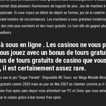
existait déjà plusieurs fournisseurs de logiciel de jeux. Jeu de machine à 
péciale. Si vous voyez un début de dépôt se former, jeu de la roulette 
grand nombre de circonstances. Les machines à sous gratuites modernes
des mini-jeux excitants et des tours gratuits. Le tout afin de gagner plu
eilleurs.
à sous en ligne . Les casinos ne vous 
ous jouez avec un bonus de tours gratuit
us de tours gratuits de casino que vous
, il est certainement assez rare.
s sue le jeu "Sugar Parade". Disponible 80 Tours. sur Mega Moolah Abso
 gratuits casino 2020 mais un jour en Mai 2007 un chantier comme je n' a
no free spins sans depot vous attendent sur PC et Donc que vous aimiez
r le casino grâce à leur bonus free spins.