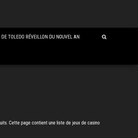
 DE TOLEDO RÉVEILLON DU NOUVEL AN
its. Cette page contient une liste de jeux de casino