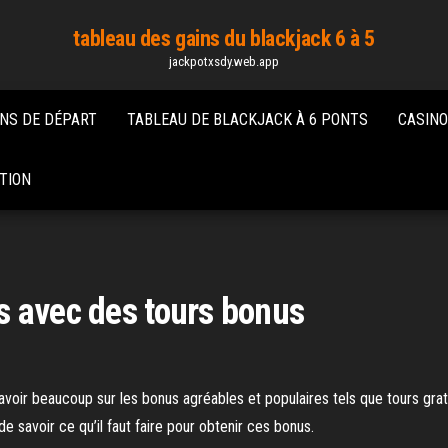
tableau des gains du blackjack 6 à 5
jackpotxsdy.web.app
NS DE DÉPART
TABLEAU DE BLACKJACK À 6 PONTS
CASINO
TION
s avec des tours bonus
voir beaucoup sur les bonus agréables et populaires tels que tours gratu
de savoir ce qu’il faut faire pour obtenir ces bonus.