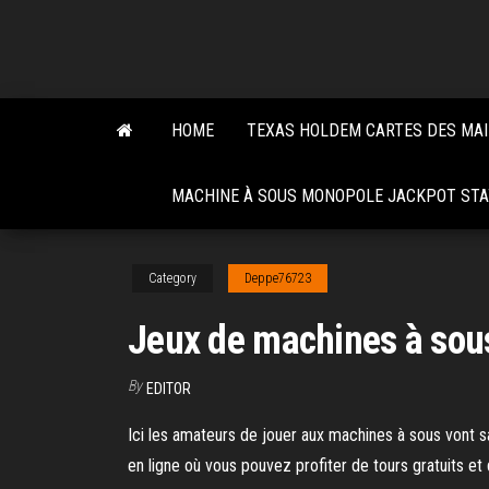
Skip
to
the
content
HOME
TEXAS HOLDEM CARTES DES MAI
MACHINE À SOUS MONOPOLE JACKPOT STA
Category
Deppe76723
Jeux de machines à sou
By
EDITOR
Ici les amateurs de jouer aux machines à sous vont sa
en ligne où vous pouvez profiter de tours gratuits et 