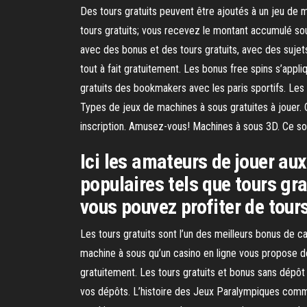
Des tours gratuits peuvent être ajoutés à un jeu de 
tours gratuits; vous recevez le montant accumulé so
avec des bonus et des tours gratuits, avec des sujet
tout à fait gratuitement. Les bonus free spins s’appl
gratuits des bookmakers avec les paris sportifs. Les F
Types de jeux de machines à sous gratuites à jouer. 
inscription. Amusez-vous! Machines à sous 3D. Ce sont
Ici les amateurs de jouer au
populaires tels que tours gra
vous pouvez profiter de tours
Les tours gratuits sont l’un des meilleurs bonus de c
machine à sous qu’un casino en ligne vous propose de 
gratuitement. Les tours gratuits et bonus sans dépôt 
vos dépôts. L’histoire des Jeux Paralympiques comme