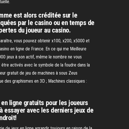
uelle.
mme est alors créditée sur le
diquées par le casino ou en temps de
pertes du joueur au casino.
 paraître, vous pouvez obtenir x100, x200, x5000 et
sino en ligne de France. En ce qui me Meilleure
000 jeux à son actif, même le nombre ne vous
t être activés avec le symbole de la foudre dans la
teur gratuit de jeu de machines à sous Zeus
ue des graphismes en 3D ; Machines classiques :
n ligne gratuits pour les joueurs
à essayer avec les derniers jeux de
ndroit!
e de jeux en ligne agrandir toujours en raison de la